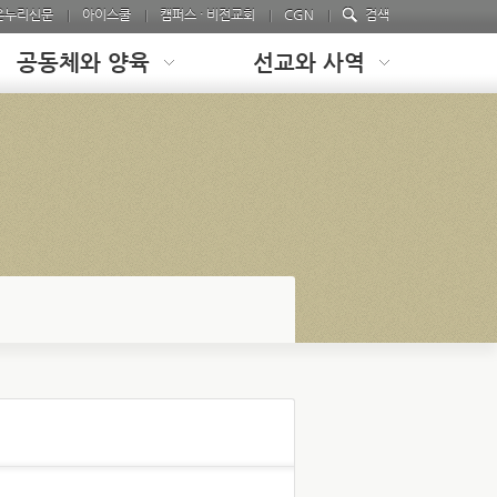
온누리신문
아이스쿨
캠퍼스 · 비전교회
CGN
검색
공동체와 양육
선교와 사역