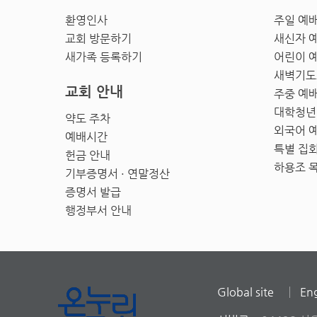
환영인사
주일 예
교회 방문하기
새신자 
새가족 등록하기
어린이 
새벽기도
교회 안내
주중 예
대학청년
약도 주차
외국어 
예배시간
특별 집
헌금 안내
하용조 
기부증명서 · 연말정산
증명서 발급
행정부서 안내
Global site
Eng