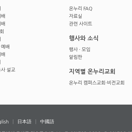
배
온누리 FAQ
예배
자료실
예배
관련 사이트
회
행사와 소식
배
 예배
행사 · 모임
예배
알림판
회
목사 설교
지역별 온누리교회
온누리 캠퍼스교회·비전교회
lish
日本語
中國語