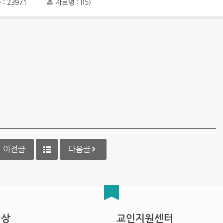
: 23971
자료명 : l(5)
이전글
다음글
영상
교인지원센터