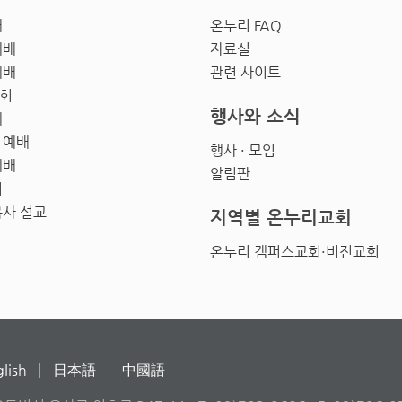
배
온누리 FAQ
예배
자료실
예배
관련 사이트
회
행사와 소식
배
 예배
행사 · 모임
예배
알림판
회
목사 설교
지역별 온누리교회
온누리 캠퍼스교회·비전교회
lish
日本語
中國語