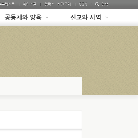
온누리신문
아이스쿨
캠퍼스 · 비전교회
CGN
검색
공동체와 양육
선교와 사역