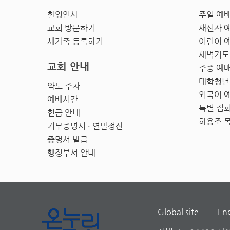
환영인사
주일 예
교회 방문하기
새신자 
새가족 등록하기
어린이 
새벽기도
교회 안내
주중 예
대학청년
약도 주차
외국어 
예배시간
특별 집
헌금 안내
하용조 
기부증명서 · 연말정산
증명서 발급
행정부서 안내
Global site
Eng