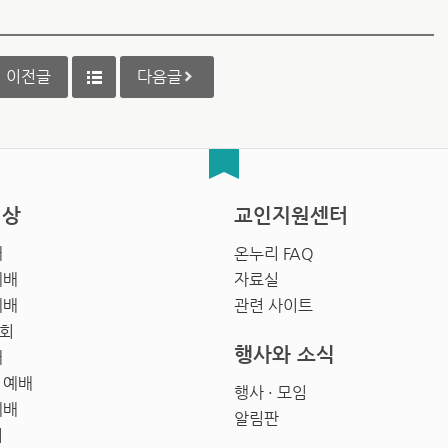
이전글
다음글
영상
교인지원센터
배
온누리 FAQ
예배
자료실
예배
관련 사이트
회
행사와 소식
배
 예배
행사 · 모임
예배
알림판
회