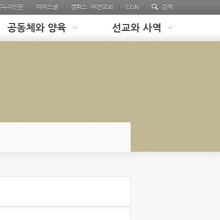
온누리신문
아이스쿨
캠퍼스 · 비전교회
CGN
검색
공동체와 양육
선교와 사역