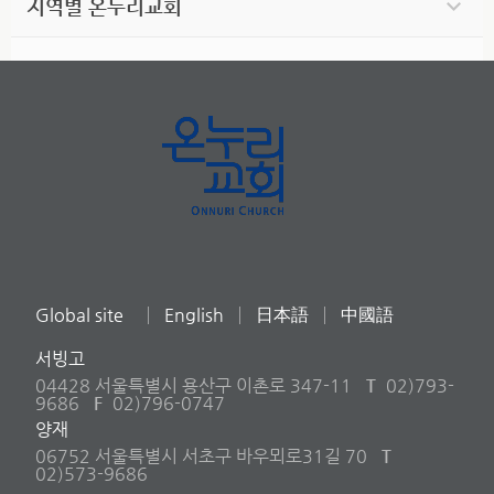
지역별 온누리교회
Global site
English
日本語
中國語
서빙고
04428 서울특별시 용산구 이촌로 347-11
T
02)793-
9686
F
02)796-0747
양재
06752 서울특별시 서초구 바우뫼로31길 70
T
02)573-9686