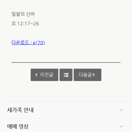
밀알의 신비
요 12:17~26
다운로드 : e(70)
이전글
다음글
새가족 안내
예배 영상