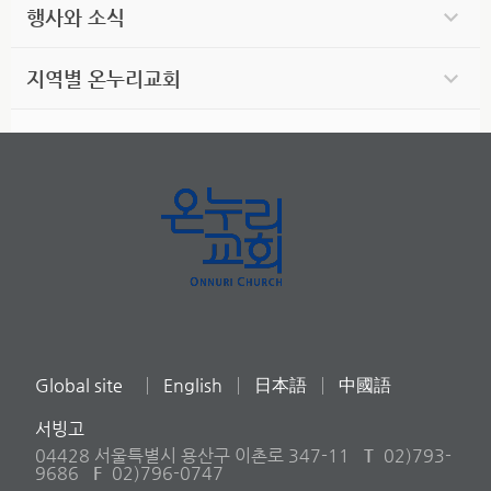
행사와 소식
지역별 온누리교회
Global site
English
日本語
中國語
서빙고
04428 서울특별시 용산구 이촌로 347-11
T
02)793-
9686
F
02)796-0747