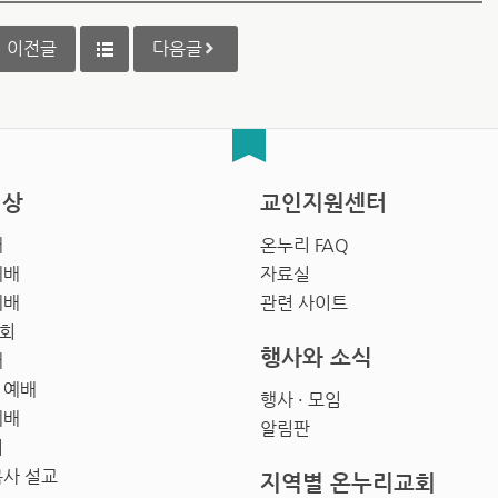
이전글
다음글
영상
교인지원센터
배
온누리 FAQ
예배
자료실
예배
관련 사이트
회
행사와 소식
배
 예배
행사 · 모임
예배
알림판
회
목사 설교
지역별 온누리교회