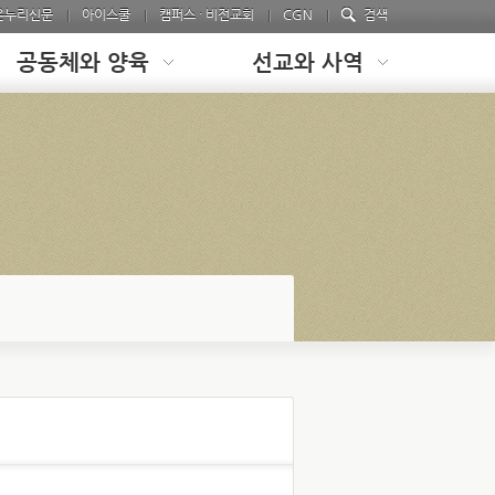
온누리신문
아이스쿨
캠퍼스 · 비전교회
CGN
검색
공동체와 양육
선교와 사역