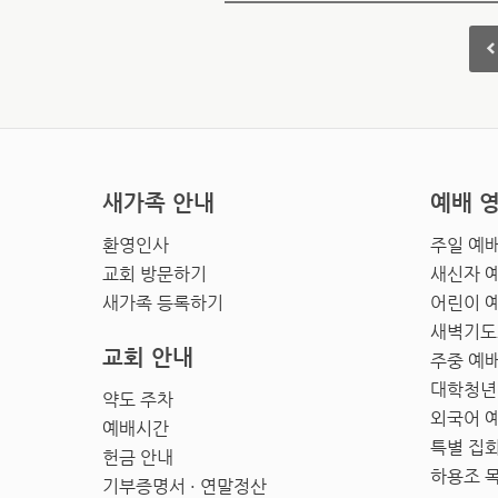
새가족 안내
예배 
환영인사
주일 예
교회 방문하기
새신자 
새가족 등록하기
어린이 
새벽기도
교회 안내
주중 예
대학청년
약도 주차
외국어 
예배시간
특별 집
헌금 안내
하용조 
기부증명서 · 연말정산