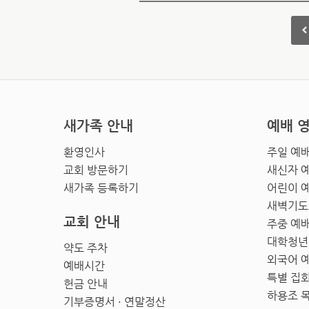
새가족 안내
예배 
환영인사
주일 예
교회 방문하기
새신자 
새가족 등록하기
어린이 
새벽기도
교회 안내
주중 예
대학청년
약도 주차
외국어 
예배시간
특별 집
헌금 안내
하용조 
기부증명서 · 연말정산