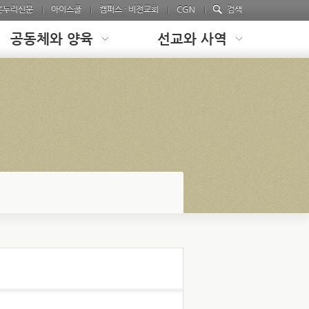
온누리신문
아이스쿨
캠퍼스 · 비전교회
CGN
검색
공동체와 양육
선교와 사역