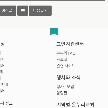
이전글
다음글
영상
교인지원센터
배
온누리 FAQ
예배
자료실
예배
관련 사이트
회
행사와 소식
배
 예배
행사 · 모임
예배
알림판
회
목사 설교
지역별 온누리교회