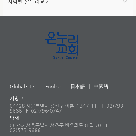
지역별 온누리교회
Global site
English
日本語
中國語
서빙고
04428 서울특별시 용산구 이촌로 347-11
T
02)793-
9686
F
02)796-0747
양재
06752 서울특별시 서초구 바우뫼로31길 70
T
02)573-9686