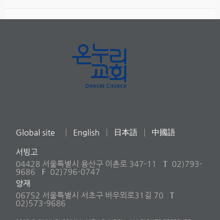
Global site
English
日本語
中國語
서빙고
04428 서울특별시 용산구 이촌로 347-11
T
02)793-
9686
F
02)796-0747
양재
06752 서울특별시 서초구 바우뫼로31길 70
T
02)573-9686