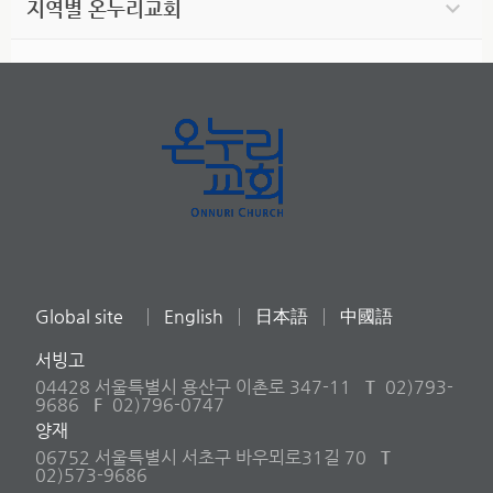
지역별 온누리교회
Global site
English
日本語
中國語
서빙고
04428 서울특별시 용산구 이촌로 347-11
T
02)793-
9686
F
02)796-0747
양재
06752 서울특별시 서초구 바우뫼로31길 70
T
02)573-9686