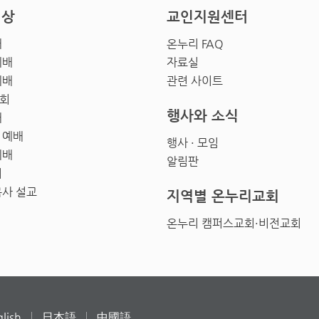
영상
교인지원센터
배
온누리 FAQ
예배
자료실
예배
관련 사이트
회
행사와 소식
배
 예배
행사 · 모임
예배
알림판
회
목사 설교
지역별 온누리교회
온누리 캠퍼스교회·비전교회
lish
日本語
中國語