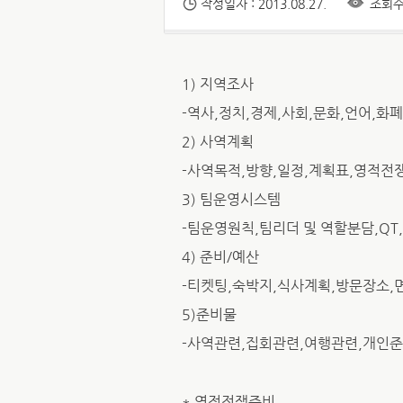
작성일자 : 2013.08.27.
조회수 
1) 지역조사
-역사,정치,경제,사회,문화,언어,화
2) 사역계획
-사역목적,방향,일정,계획표,영적전
3) 팀운영시스템
-팀운영원칙,팀리더 및 역할분담,QT
4) 준비/예산
-티켓팅,숙박지,식사계획,방문장소,
5)준비물
-사역관련,집회관련,여행관련,개인
* 영적전쟁준비