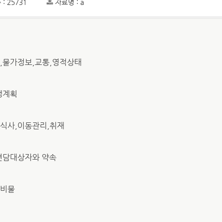
: 25731
자료명 : a
폐,물가정보,교통,영적상태
쟁계획
,식사,이동관리,취재
면담대상자와 약속
준비물