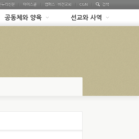
온누리신문
아이스쿨
캠퍼스 · 비전교회
CGN
검색
공동체와 양육
선교와 사역