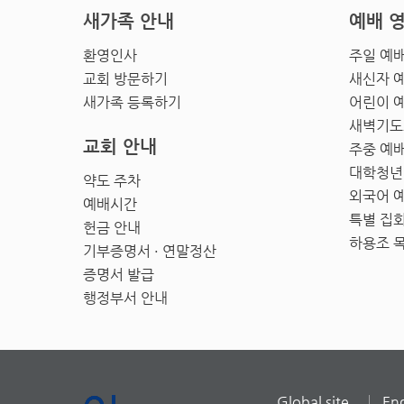
새가족 안내
예배 
환영인사
주일 예
교회 방문하기
새신자 
새가족 등록하기
어린이 
새벽기도
교회 안내
주중 예
대학청년
약도 주차
외국어 
예배시간
특별 집
헌금 안내
하용조 
기부증명서 · 연말정산
증명서 발급
행정부서 안내
Global site
Eng