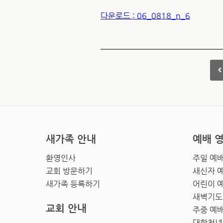
다운로드 : 06_0818_n_6
새가족 안내
예배 
환영인사
주일 예
교회 방문하기
새신자 
새가족 등록하기
어린이 
새벽기도
교회 안내
주중 예
대학청년