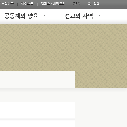
온누리신문
아이스쿨
캠퍼스 · 비전교회
CGN
검색
공동체와 양육
선교와 사역