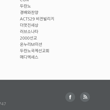
두란노
경배와찬양
ACTS29 비전빌리지
더멋진세상
러브소나타
2000선교
온누리M미션
두란노국제선교회
메디엑세스
747