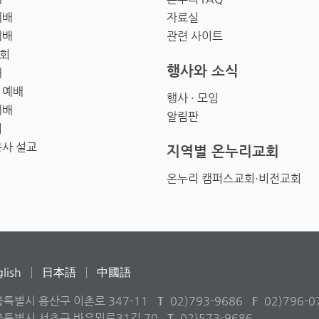
예배
자료실
예배
관련 사이트
회
행사와 소식
배
 예배
행사 · 모임
예배
알림판
회
목사 설교
지역별 온누리교회
온누리 캠퍼스교회·비전교회
lish
日本語
中國語
울특별시 용산구 이촌로 347-11
T
02)793-9686
F
02)796-0
서울특별시 서초구 바우뫼로31길 70
T
02)573-9686