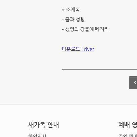
* 소제목
– 물과 성령
– 성령의 강물에 빠지라
다운로드 : river
새가족 안내
예배 
환영인사
주일 예