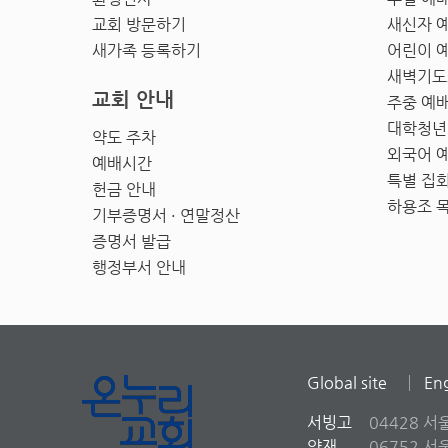
교회 방문하기
새신자 
새가족 등록하기
어린이 
새벽기도
교회 안내
주중 예
대학청년
약도 주차
외국어 
예배시간
특별 집
헌금 안내
하용조 
기부증명서 · 연말정산
증명서 발급
행정부서 안내
Global site
Eng
서빙고
04428 서
양재
06752 