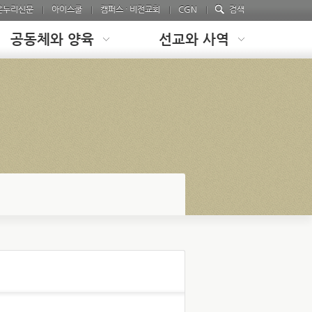
온누리신문
아이스쿨
캠퍼스 · 비전교회
CGN
검색
공동체와 양육
선교와 사역