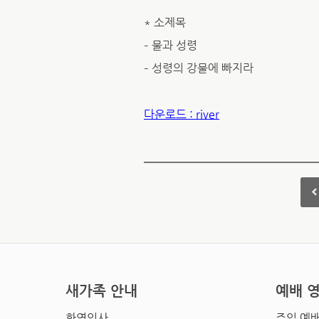
* 소제목
– 물과 성령
– 성령의 강물에 빠지라
다운로드 : river
새가족 안내
예배 
환영인사
주일 예