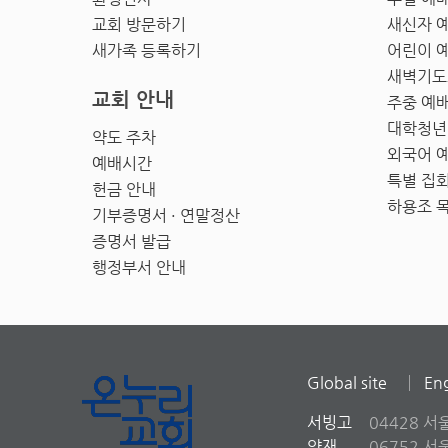
교회 방문하기
새신자 
새가족 등록하기
어린이 
새벽기도
교회 안내
주중 예
대학청년
약도 주차
외국어 
예배시간
특별 집
헌금 안내
하용조 
기부증명서 · 연말정산
증명서 발급
행정부서 안내
Global site
Eng
서빙고
04428 서
양재
06752 