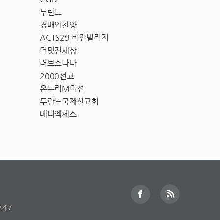
두란노
경배와찬양
ACTS29 비전빌리지
더멋진세상
러브소나타
2000선교
온누리M미션
두란노국제선교회
메디엑세스
747