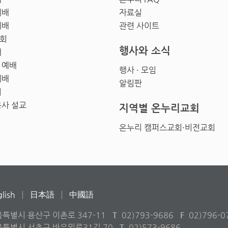
예배
자료실
예배
관련 사이트
회
행사와 소식
배
 예배
행사 · 모임
예배
알림판
회
목사 설교
지역별 온누리교회
온누리 캠퍼스교회·비전교회
lish
日本語
中國語
울특별시 용산구 이촌로 347-11
T
02)793-9686
F
02)796-0
서울특별시 서초구 바우뫼로31길 70
T
02)573-9686