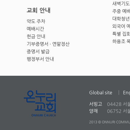
새벽기도
교회 안내
주중 예
대학청년
약도 주차
외국어 
예배시간
특별 집
헌금 안내
하용조 
기부증명서 · 연말정산
증명서 발급
행정부서 안내
Global site
Eng
서빙고
04428 서
양재
06752 
2013 © ONNURI COMMUN