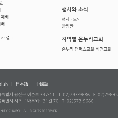
회
행사와 소식
배
 예배
행사 · 모임
예배
알림판
회
목사 설교
지역별 온누리교회
온누리 캠퍼스교회·비전교회
lish
日本語
中國語
울특별시 용산구 이촌로 347-11
T
02)793-9686
F
02)796-0
서울특별시 서초구 바우뫼로31길 70
T
02)573-9686
ITY CHURCH. ALL RIGHTS RESERVED