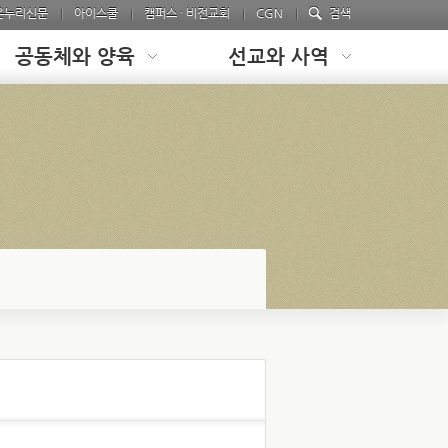
온누리신문
아이스쿨
캠퍼스 · 비전교회
CGN
검색
공동체와 양육
선교와 사역