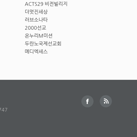
ACTS29 비전빌리지
더멋진세상
러브소나타
2000선교
온누리M미션
두란노국제선교회
메디엑세스
747