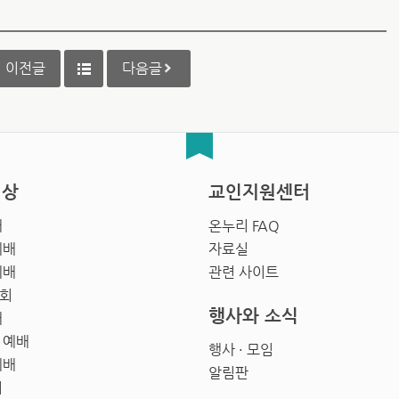
이전글
다음글
영상
교인지원센터
배
온누리 FAQ
예배
자료실
예배
관련 사이트
회
행사와 소식
배
 예배
행사 · 모임
예배
알림판
회