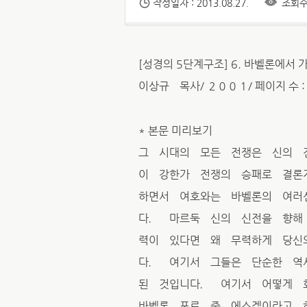
작성일자 : 2013.08.27.
조회수 
[성경의 5단계구조] 6. 바벨론에서
이상규 목사/ ２００１/ 페이지 수 : 
* 본문 미리보기
그 시대의 모든 전쟁은 신의 
이 강한가 전쟁의 승패로 결론
하면서 여호와는 바벨론의 여러
다． 마르둑 신의 신전을 향해
력이 있다면 왜 무력하게 당신
다． 여기서 그들은 단순한 역
된 것입니다． 여기서 어떻게 
바벨론 포로 중 에스겔이라고 