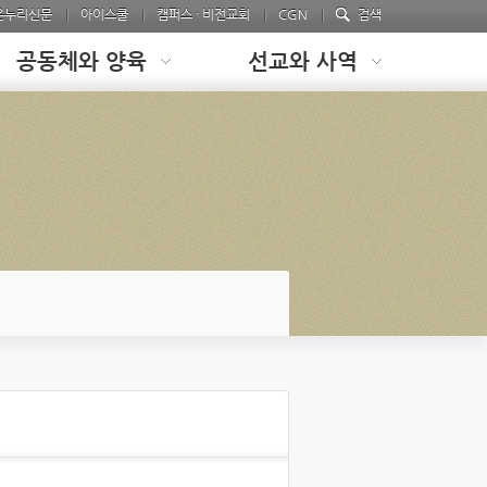
온누리신문
아이스쿨
캠퍼스 · 비전교회
CGN
검색
공동체와 양육
선교와 사역