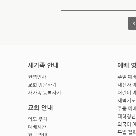
새가족 안내
예배 
환영인사
주일 예
교회 방문하기
새신자 
새가족 등록하기
어린이 
새벽기도
교회 안내
주중 예
대학청년
약도 주차
외국어 
예배시간
특별 집
헌금 안내