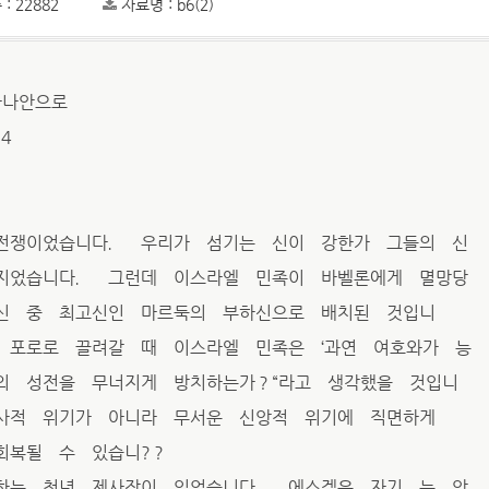
: 22882
자료명 : b6(2)
 가나안으로
4
전쟁이었습니다． 우리가 섬기는 신이 강한가 그들의 신
지었습니다． 그런데 이스라엘 민족이 바벨론에게 멸망당
신 중 최고신인 마르둑의 부하신으로 배치된 것입니
 포로로 끌려갈 때 이스라엘 민족은 ‘과연 여호와가 능
의 성전을 무너지게 방치하는가？“라고 생각했을 것입니
사적 위기가 아니라 무서운 신앙적 위기에 직면하게
회복될 수 있습니?？
하는 청년 제사장이 있었습니다． 에스겔은 자기 눈 앞