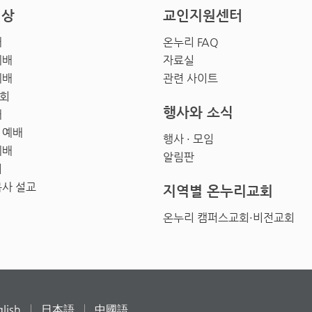
영상
교인지원센터
배
온누리 FAQ
예배
자료실
예배
관련 사이트
회
행사와 소식
배
 예배
행사 · 모임
예배
알림판
회
목사 설교
지역별 온누리교회
온누리 캠퍼스교회·비전교회
lish
日本語
中國語