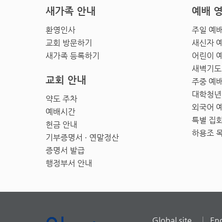
새가족 안내
예배 
환영인사
주일 예
교회 방문하기
새신자 
새가족 등록하기
어린이 
새벽기도
교회 안내
주중 예
대학청년
약도 주차
외국어 
예배시간
특별 집
헌금 안내
하용조 
기부증명서 · 연말정산
증명서 발급
행정부서 안내
Global site
Eng