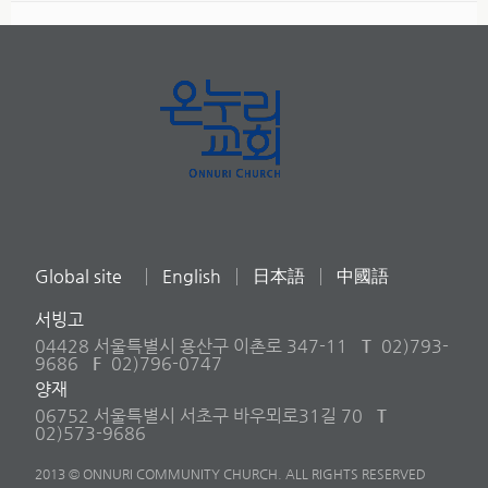
Global site
English
日本語
中國語
서빙고
04428 서울특별시 용산구 이촌로 347-11
T
02)793-
9686
F
02)796-0747
양재
06752 서울특별시 서초구 바우뫼로31길 70
T
02)573-9686
2013 © ONNURI COMMUNITY CHURCH. ALL RIGHTS RESERVED