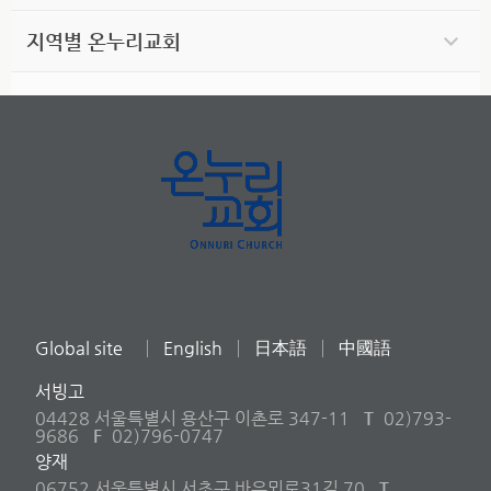
지역별 온누리교회
Global site
English
日本語
中國語
서빙고
04428 서울특별시 용산구 이촌로 347-11
T
02)793-
9686
F
02)796-0747
양재
06752 서울특별시 서초구 바우뫼로31길 70
T