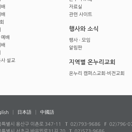
예배
자료실
예배
관련 사이트
회
행사와 소식
배
 예배
행사 · 모임
예배
알림판
회
목사 설교
지역별 온누리교회
온누리 캠퍼스교회·비전교회
lish
日本語
中國語
울특별시 용산구 이촌로 347-11
T
02)793-9686
F
02)796-0
서울특별시 서초구 바우뫼로31길 70
T
02)573-9686