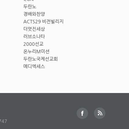
두란노
경배와찬양
ACTS29 비전빌리지
더멋진세상
러브소나타
2000선교
온누리M미션
두란노국제선교회
메디엑세스
747