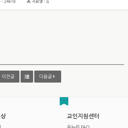
: 24618
자료명 : q
이전글
다음글
영상
교인지원센터
배
온누리 FAQ