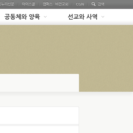
온누리신문
아이스쿨
캠퍼스 · 비전교회
CGN
검색
공동체와 양육
선교와 사역