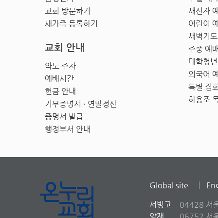
교회 방문하기
새신자 
새가족 등록하기
어린이 
새벽기도
교회 안내
주중 예
대학청년
약도 주차
외국어 
예배시간
특별 집
헌금 안내
하용조 
기부증명서 · 연말정산
증명서 발급
행정부서 안내
Global site
Eng
서빙고
04428 서
양재
06752 