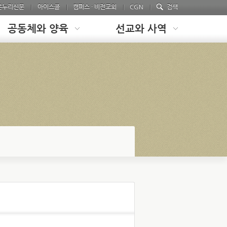
온누리신문
아이스쿨
캠퍼스 · 비전교회
CGN
검색
공동체와 양육
선교와 사역