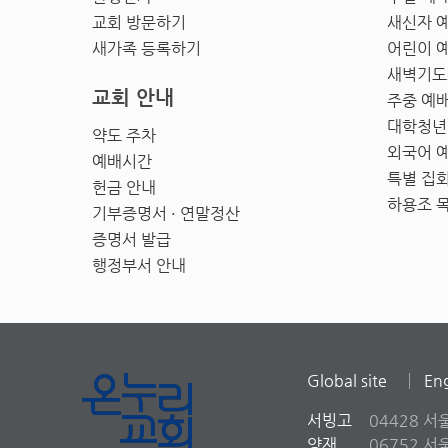
교회 방문하기
새신자 
새가족 등록하기
어린이 
새벽기도
교회 안내
주중 예
대학청년
약도 주차
외국어 
예배시간
특별 집
헌금 안내
하용조 
기부증명서 · 연말정산
증명서 발급
행정부서 안내
Global site
Eng
서빙고
04428 서
양재
06752 