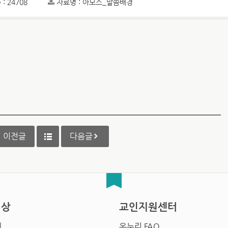
: 24708
자료명 : 아모스_말씀배경
이전글
다음글
영상
교인지원센터
배
온누리 FAQ