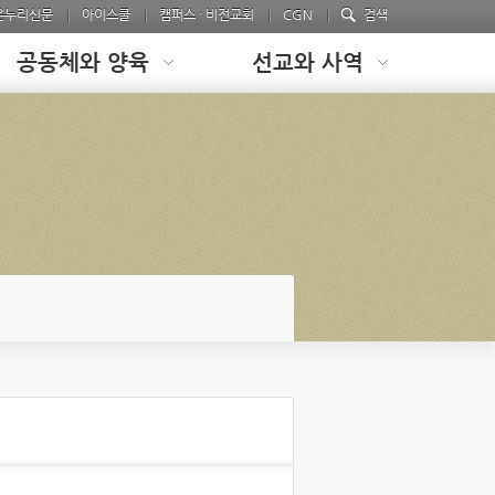
온누리신문
아이스쿨
캠퍼스 · 비전교회
CGN
검색
공동체와 양육
선교와 사역