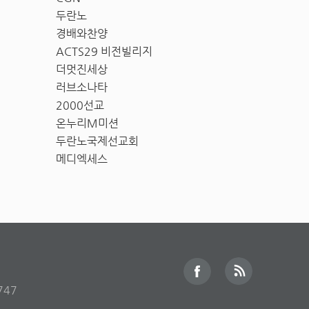
두란노
경배와찬양
ACTS29 비전빌리지
더멋진세상
러브소나타
2000선교
온누리M미션
두란노국제선교회
메디엑세스
747