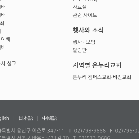
예배
자료실
예배
관련 사이트
회
행사와 소식
배
 예배
행사 · 모임
예배
알림판
회
목사 설교
지역별 온누리교회
온누리 캠퍼스교회·비전교회
lish
日本語
中國語
울특별시 용산구 이촌로 347-11
T
02)793-9686
F
02)796-0
서울특별시 서초구 바우뫼로31길 70
T
02)573-9686