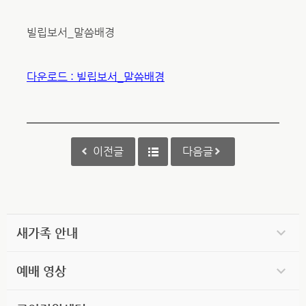
빌립보서_말씀배경
다운로드 : 빌립보서_말씀배경
이전글
다음글
새가족 안내
예배 영상