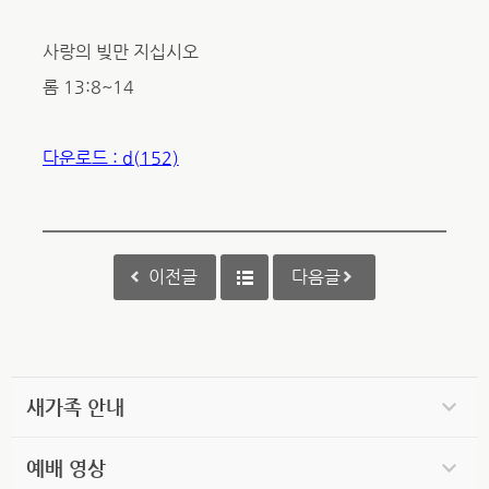
사랑의 빚만 지십시오
롬 13:8~14
다운로드 : d(152)
이전글
다음글
새가족 안내
예배 영상