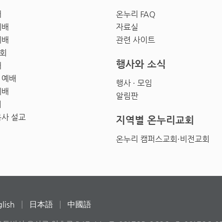
배
온누리 FAQ
예배
자료실
예배
관련 사이트
회
행사와 소식
배
 예배
행사 · 모임
예배
알림판
회
목사 설교
지역별 온누리교회
온누리 캠퍼스교회·비전교회
lish
日本語
中國語