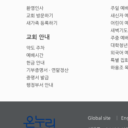
환영인사
주일 예
교회 방문하기
새신자 
새가족 등록하기
어린이 
새벽기도
교회 안내
주중 예
대학청년
약도 주차
외국어 
예배시간
특별 집
헌금 안내
하용조 
기부증명서 · 연말정산
증명서 발급
행정부서 안내
Global site
Eng