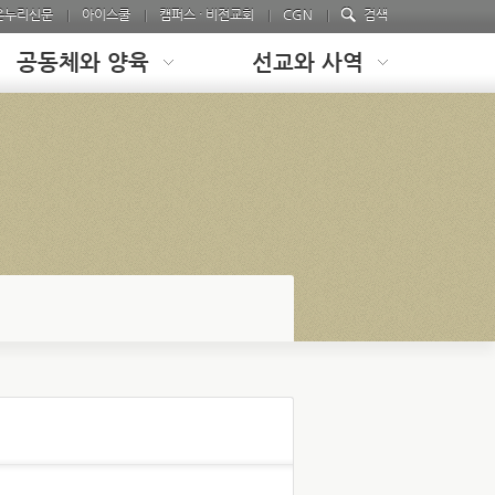
온누리신문
아이스쿨
캠퍼스 · 비전교회
CGN
검색
공동체와 양육
선교와 사역