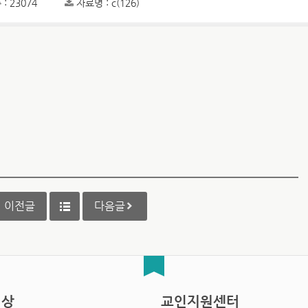
: 23074
자료명 : c(126)
이전글
다음글
영상
교인지원센터