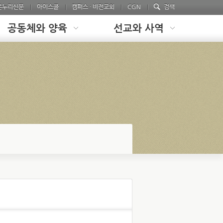
온누리신문
아이스쿨
캠퍼스 · 비전교회
CGN
검색
공동체와 양육
선교와 사역