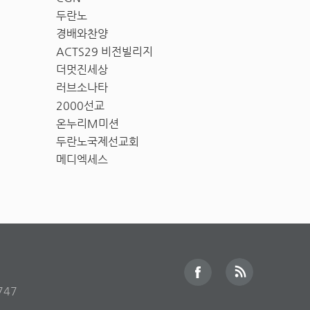
두란노
경배와찬양
ACTS29 비전빌리지
더멋진세상
러브소나타
2000선교
온누리M미션
두란노국제선교회
메디엑세스
747