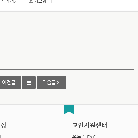
: 21712
자료명 : 1
이전글
다음글
영상
교인지원센터
배
온누리 FAQ