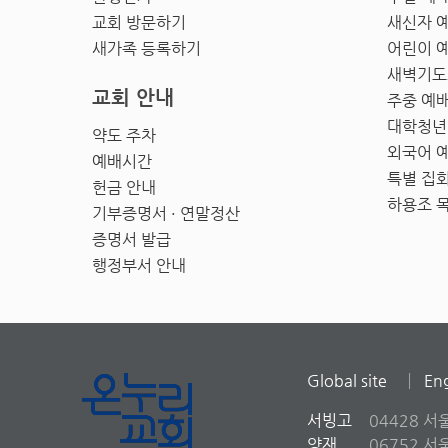
교회 방문하기
새신자 
새가족 등록하기
어린이 
새벽기도
교회 안내
주중 예
대학청년
약도 주차
외국어 
예배시간
특별 집
헌금 안내
하용조 
기부증명서 · 연말정산
증명서 발급
행정부서 안내
Global site
Eng
서빙고
04428 서
양재
06752 