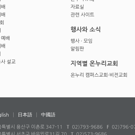
예배
자료실
예배
관련 사이트
회
행사와 소식
배
 예배
행사 · 모임
예배
알림판
회
목사 설교
지역별 온누리교회
온누리 캠퍼스교회·비전교회
lish
日本語
中國語
울특별시 용산구 이촌로 347-11
T
02)793-9686
F
02)796-0
서울특별시 서초구 바우뫼로31길 70
T
02)573-9686