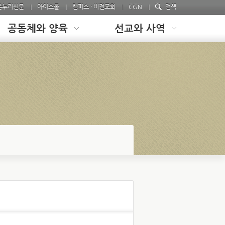
온누리신문
아이스쿨
캠퍼스 · 비전교회
CGN
검색
공동체와 양육
선교와 사역