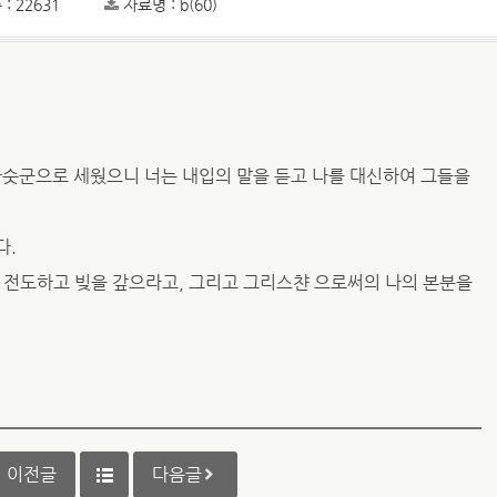
: 22631
자료명 : b(60)
파숫군으로 세웠으니 너는 내입의 말을 듣고 나를 대신하여 그들을
다.
 전도하고 빚을 갚으라고, 그리고 그리스챤 으로써의 나의 본분을
이전글
다음글