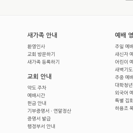
새가족 안내
예배 
환영인사
주일 예
교회 방문하기
새신자 
새가족 등록하기
어린이 
새벽기도
교회 안내
주중 예
대학청년
약도 주차
외국어 
예배시간
특별 집
헌금 안내
하용조 
기부증명서 · 연말정산
증명서 발급
행정부서 안내