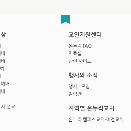
영상
교인지원센터
배
온누리 FAQ
예배
자료실
예배
관련 사이트
회
행사와 소식
배
 예배
행사 · 모임
예배
알림판
회
목사 설교
지역별 온누리교회
온누리 캠퍼스교회·비전교회