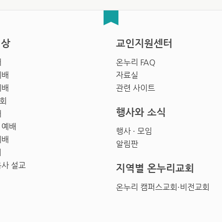
영상
교인지원센터
배
온누리 FAQ
예배
자료실
예배
관련 사이트
회
행사와 소식
배
 예배
행사 · 모임
예배
알림판
회
목사 설교
지역별 온누리교회
온누리 캠퍼스교회·비전교회