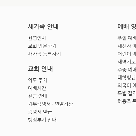
새가족 안내
예배 
환영인사
주일 예
교회 방문하기
새신자 
새가족 등록하기
어린이 
새벽기도
교회 안내
주중 예
대학청년
약도 주차
외국어 
예배시간
특별 집
헌금 안내
하용조 
기부증명서 · 연말정산
증명서 발급
행정부서 안내