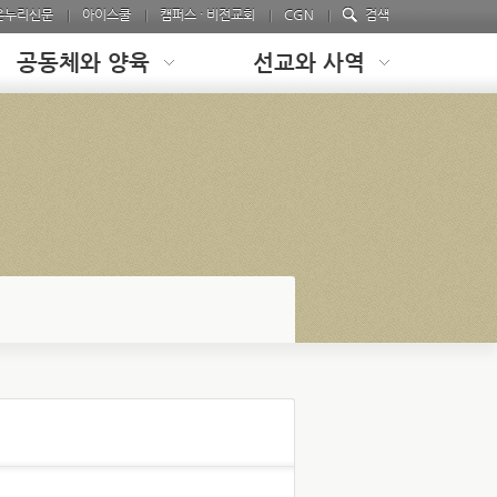
온누리신문
아이스쿨
캠퍼스 · 비전교회
CGN
검색
공동체와 양육
선교와 사역