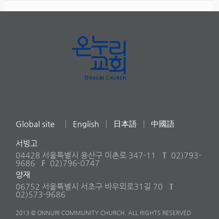
Global site
English
日本語
中國語
서빙고
04428 서울특별시 용산구 이촌로 347-11
T
02)793-
9686
F
02)796-0747
양재
06752 서울특별시 서초구 바우뫼로31길 70
T
02)573-9686
2013 © ONNURI COMMUNITY CHURCH. ALL RIGHTS RESERVED