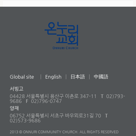
Global site
English
日本語
中國語
서빙고
04428 서울특별시 용산구 이촌로 347-11
T
02)793-
9686
F
02)796-0747
양재
06752 서울특별시 서초구 바우뫼로31길 70
T
02)573-9686
2013 © ONNURI COMMUNITY CHURCH. ALL RIGHTS RESERVED