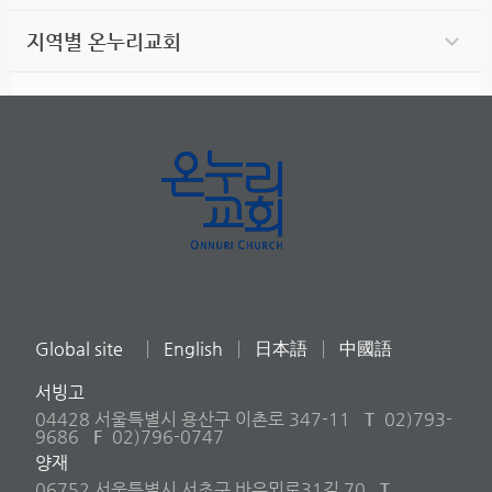
지역별 온누리교회
Global site
English
日本語
中國語
서빙고
04428 서울특별시 용산구 이촌로 347-11
T
02)793-
9686
F
02)796-0747
양재
06752 서울특별시 서초구 바우뫼로31길 70
T