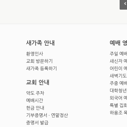
새가족 안내
예배 
환영인사
주일 예
교회 방문하기
새신자 
새가족 등록하기
어린이 
새벽기도
교회 안내
주중 예
대학청년
약도 주차
외국어 
예배시간
특별 집
헌금 안내
하용조 
기부증명서 · 연말정산
증명서 발급