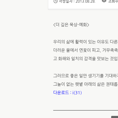
작성일자 : 2013.08.28.
조회수 
<더 깊은 묵상-예화>
우리의 삶에 활력이 있는 이유도 다른
더러운 물에서 연꽃이 피고, 거무죽
고 화해와 일치의 감격을 맛보는 것입
그러므로 좋은 일만 생기기를 기대하
그늘이 없는 햇볕 아래의 삶은 권태롭
다운로드 : i(31)