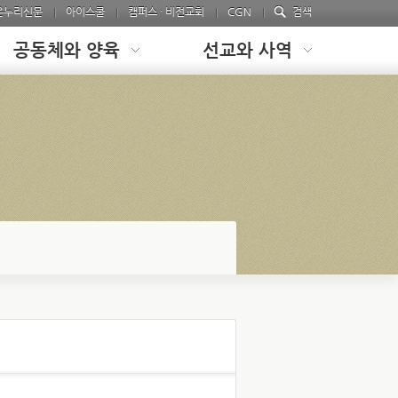
온누리신문
아이스쿨
캠퍼스 · 비전교회
CGN
검색
공동체와 양육
선교와 사역