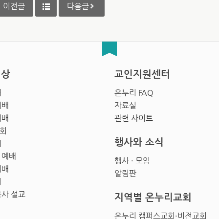
이전글
다음글
영상
교인지원센터
배
온누리 FAQ
예배
자료실
예배
관련 사이트
회
행사와 소식
배
 예배
행사 · 모임
예배
알림판
회
목사 설교
지역별 온누리교회
온누리 캠퍼스교회·비전교회