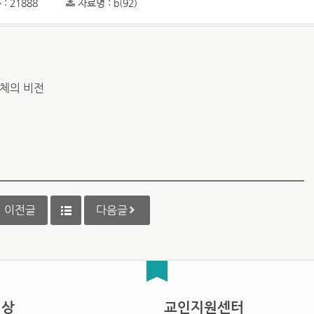
: 21888
자료명 : b(92)
동체의 비전
이전글
다음글
영상
교인지원센터