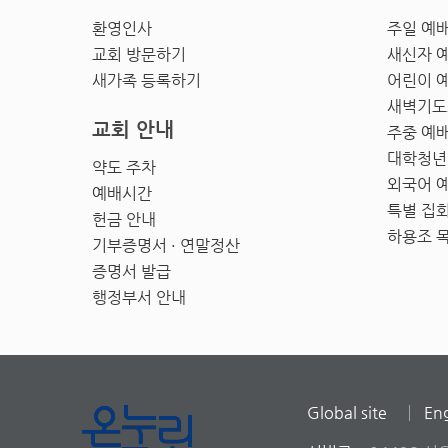
환영인사
주일 예
교회 방문하기
새신자 
새가족 등록하기
어린이 
새벽기도
교회 안내
주중 예
대학청년
약도 주차
외국어 
예배시간
특별 집
헌금 안내
하용조 
기부증명서 · 연말정산
증명서 발급
행정부서 안내
Global site
Eng