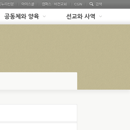
온누리신문
아이스쿨
캠퍼스 · 비전교회
CGN
검색
공동체와 양육
선교와 사역