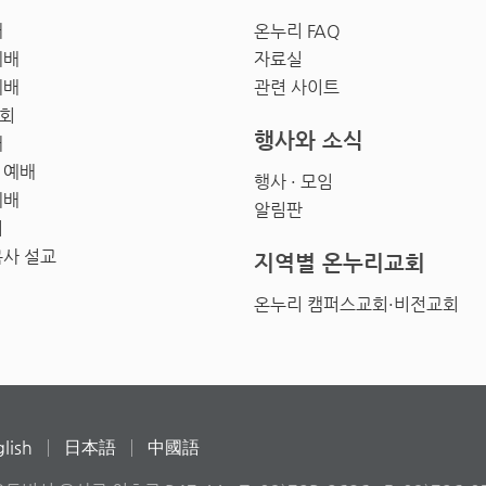
배
온누리 FAQ
예배
자료실
예배
관련 사이트
회
행사와 소식
배
 예배
행사 · 모임
예배
알림판
회
목사 설교
지역별 온누리교회
온누리 캠퍼스교회·비전교회
lish
日本語
中國語