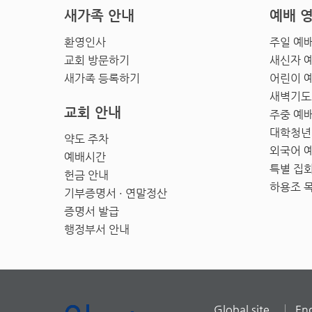
새가족 안내
예배 
환영인사
주일 예
교회 방문하기
새신자 
새가족 등록하기
어린이 
새벽기도
교회 안내
주중 예
대학청년
약도 주차
외국어 
예배시간
특별 집
헌금 안내
하용조 
기부증명서 · 연말정산
증명서 발급
행정부서 안내
Global site
Eng