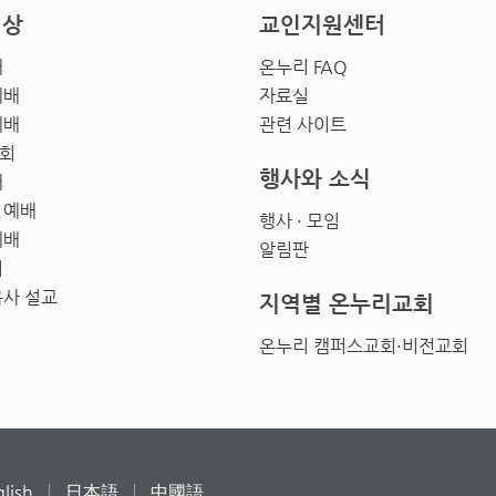
영상
교인지원센터
배
온누리 FAQ
예배
자료실
예배
관련 사이트
회
행사와 소식
배
 예배
행사 · 모임
예배
알림판
회
목사 설교
지역별 온누리교회
온누리 캠퍼스교회·비전교회
lish
日本語
中國語