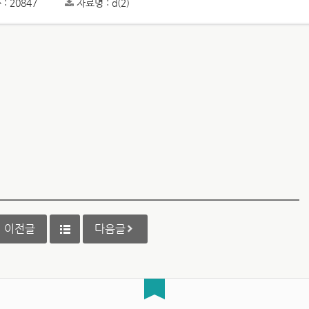
: 20847
자료명 : d(2)
이전글
다음글