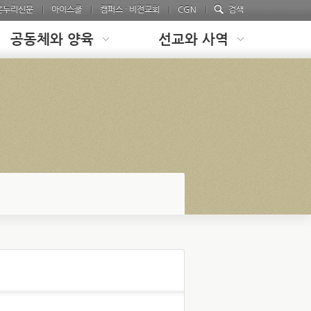
온누리신문
아이스쿨
캠퍼스 · 비전교회
CGN
검색
공동체와 양육
선교와 사역