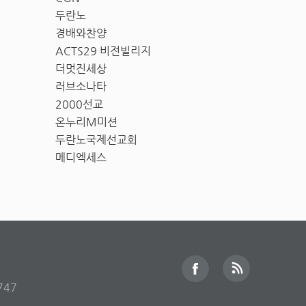
두란노
경배와찬양
ACTS29 비전빌리지
더멋진세상
러브소나타
2000선교
온누리M미션
두란노국제선교회
메디엑세스
747