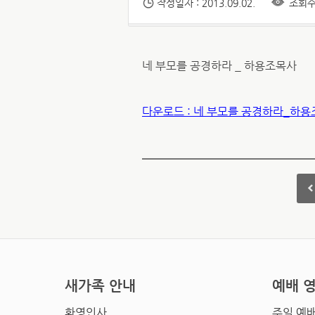
작성일자 : 2013.09.02.
조회수 
네 부모를 공경하라 _ 하용조목사
다운로드 : 네 부모를 공경하라_하
새가족 안내
예배 
환영인사
주일 예