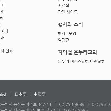
예배
자료실
예배
관련 사이트
회
행사와 소식
배
 예배
행사 · 모임
예배
알림판
회
목사 설교
지역별 온누리교회
온누리 캠퍼스교회·비전교회
lish
日本語
中國語
울특별시 용산구 이촌로 347-11
T
02)793-9686
F
02)796-0
서울특별시 서초구 바우뫼로31길 70
T
02)573-9686