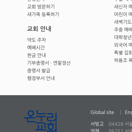
교회 방문하기
새신자 
새가족 등록하기
어린이 
새벽기도
교회 안내
주중 예
대학청년
약도 주차
외국어 
예배시간
특별 집
헌금 안내
하용조 
기부증명서 · 연말정산
증명서 발급
행정부서 안내
Global site
Eng
서빙고
04428 서
양재
06752 