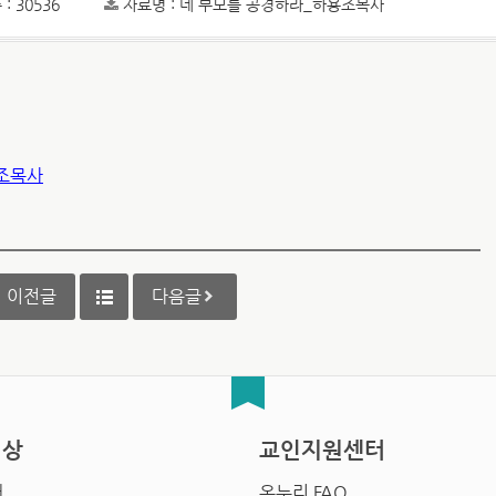
: 30536
자료명 : 네 부모를 공경하라_하용조목사
용조목사
이전글
다음글
영상
교인지원센터
배
온누리 FAQ