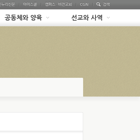
온누리신문
아이스쿨
캠퍼스 · 비전교회
CGN
검색
공동체와 양육
선교와 사역