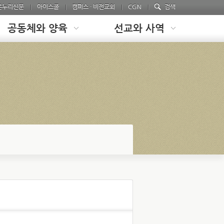
온누리신문
아이스쿨
캠퍼스 · 비전교회
CGN
검색
공동체와 양육
선교와 사역