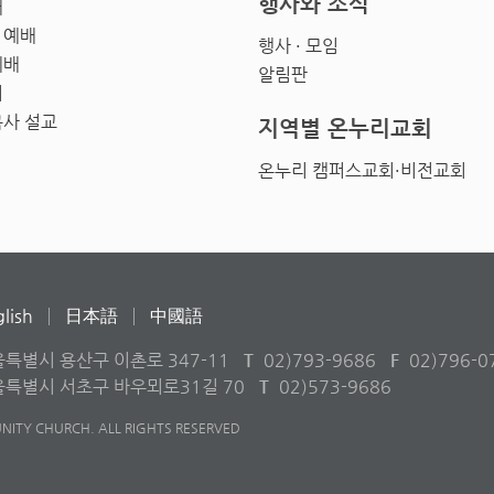
행사와 소식
배
 예배
행사 · 모임
예배
알림판
회
목사 설교
지역별 온누리교회
온누리 캠퍼스교회·비전교회
lish
日本語
中國語
울특별시 용산구 이촌로 347-11
T
02)793-9686
F
02)796-0
서울특별시 서초구 바우뫼로31길 70
T
02)573-9686
ITY CHURCH. ALL RIGHTS RESERVED