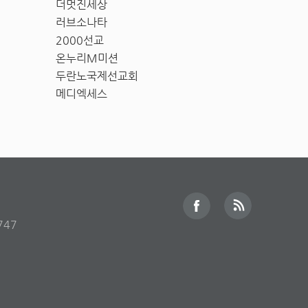
더멋진세상
러브소나타
2000선교
온누리M미션
두란노국제선교회
메디엑세스
747