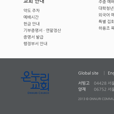
교회 안내
주중 예
대학청년
약도 주차
외국어 
예배시간
특별 집
헌금 안내
하용조 
기부증명서 · 연말정산
증명서 발급
행정부서 안내
Global site
Eng
서빙고
04428 서
양재
06752 
2013 © ONNURI COMMUN