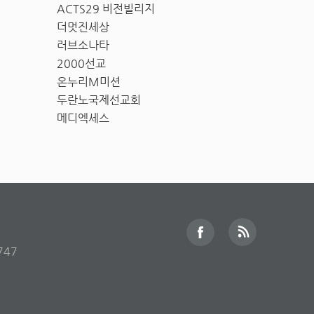
ACTS29 비전빌리지
더멋진세상
러브소나타
2000선교
온누리M미션
두란노국제선교회
메디엑세스
747