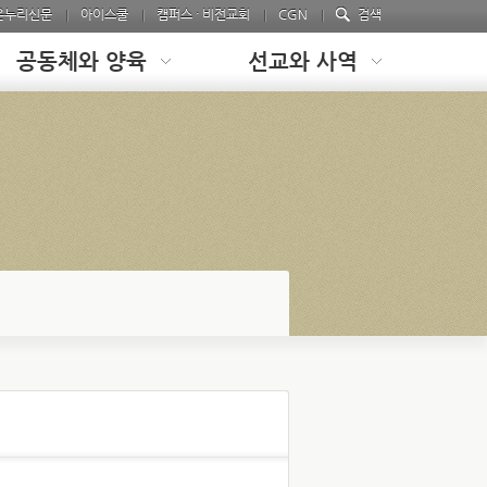
온누리신문
아이스쿨
캠퍼스 · 비전교회
CGN
검색
공동체와 양육
선교와 사역