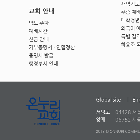
새벽기도
교회 안내
주중 예
대학청년
약도 주차
외국어 
예배시간
특별 집
헌금 안내
하용조 
기부증명서 · 연말정산
증명서 발급
행정부서 안내
Global site
Eng
서빙고
04428 서
양재
06752 
2013 © ONNURI COMMUN