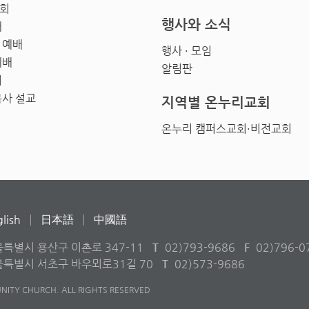
회
행사와 소식
배
 예배
행사 · 모임
예배
알림판
회
목사 설교
지역별 온누리교회
온누리 캠퍼스교회·비전교회
lish
日本語
中國語
울특별시 용산구 이촌로 347-11
T
02)793-9686
F
02)796-0
서울특별시 서초구 바우뫼로31길 70
T
02)573-9686
ITY CHURCH. ALL RIGHTS RESERVED