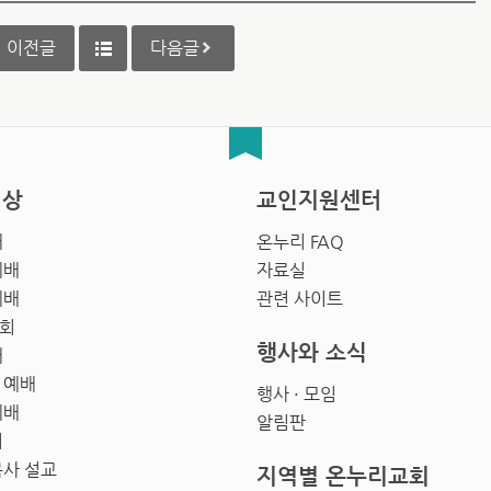
이전글
다음글
영상
교인지원센터
배
온누리 FAQ
예배
자료실
예배
관련 사이트
회
행사와 소식
배
 예배
행사 · 모임
예배
알림판
회
목사 설교
지역별 온누리교회