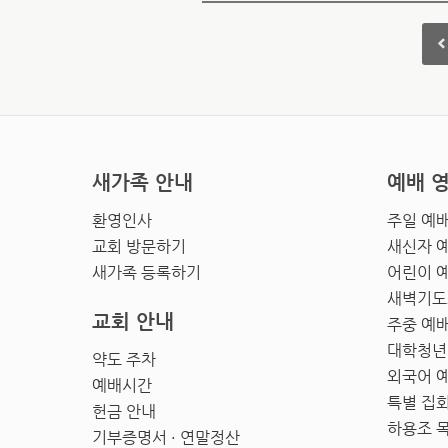
새가족 안내
예배 
환영인사
주일 예
교회 방문하기
새신자 
새가족 등록하기
어린이 
새벽기도
교회 안내
주중 예
대학청년
약도 주차
외국어 
예배시간
특별 집
헌금 안내
하용조 
기부증명서 · 연말정산