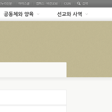
온누리신문
아이스쿨
캠퍼스 · 비전교회
CGN
검색
공동체와 양육
선교와 사역