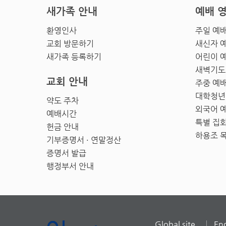
새가족 안내
예배 
환영인사
주일 예
교회 방문하기
새신자 
새가족 등록하기
어린이 
새벽기도
교회 안내
주중 예
대학청년
약도 주차
외국어 
예배시간
특별 집
헌금 안내
하용조 
기부증명서 · 연말정산
증명서 발급
행정부서 안내
Global site
Eng