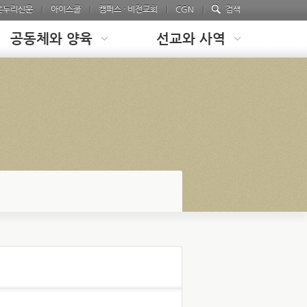
온누리신문
아이스쿨
캠퍼스 · 비전교회
CGN
검색
공동체와 양육
선교와 사역