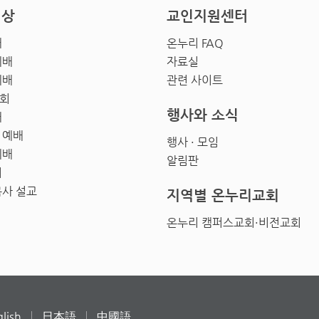
영상
교인지원센터
배
온누리 FAQ
예배
자료실
예배
관련 사이트
회
행사와 소식
배
 예배
행사 · 모임
예배
알림판
회
목사 설교
지역별 온누리교회
온누리 캠퍼스교회·비전교회
lish
日本語
中國語