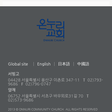
Global site
English
日本語
中國語
서빙고
04428 서울특별시 용산구 이촌로 347-11
T
02)793-
9686
F
02)796-0747
양재
06752 서울특별시 서초구 바우뫼로31길 70
T
02)573-9686
2013 © ONNURI COMMUNITY CHURCH. ALL RIGHTS RESERVED