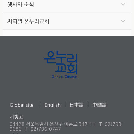
행사와 소식
지역별 온누리교회
Global site
English
日本語
中國語
서빙고
04428 서울특별시 용산구 이촌로 347-11
T
02)793-
9686
F
02)796-0747