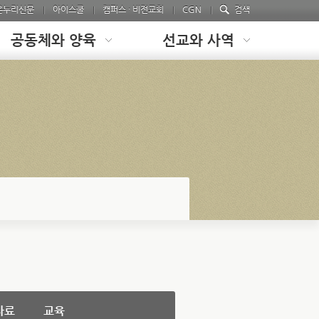
온누리신문
아이스쿨
캠퍼스 · 비전교회
CGN
검색
공동체와 양육
선교와 사역
자료
교육