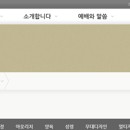
소개합니다
예배와 말씀
정
아웃리치
양육
성령
무대디자인
멀티