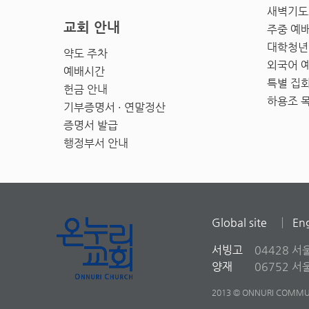
새벽기도
교회 안내
주중 예
대학청년
약도 주차
외국어 
예배시간
특별 집
헌금 안내
하용조 
기부증명서 · 연말정산
증명서 발급
행정부서 안내
Global site
Eng
서빙고
04428 서
양재
06752 
2013 © ONNURI COMMUN