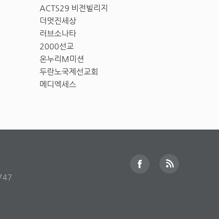
ACTS29 비전빌리지
더멋진세상
러브소나타
2000선교
온누리M미션
두란노국제선교회
메디엑세스
747