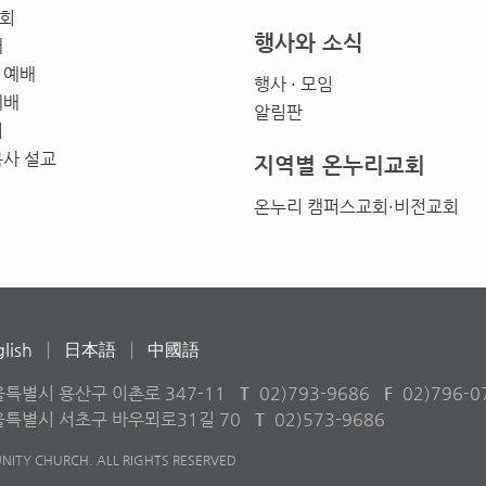
회
행사와 소식
배
 예배
행사 · 모임
예배
알림판
회
목사 설교
지역별 온누리교회
온누리 캠퍼스교회·비전교회
lish
日本語
中國語
울특별시 용산구 이촌로 347-11
T
02)793-9686
F
02)796-0
서울특별시 서초구 바우뫼로31길 70
T
02)573-9686
ITY CHURCH. ALL RIGHTS RESERVED