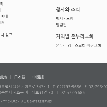
회
행사와 소식
배
 예배
행사 · 모임
예배
알림판
회
목사 설교
지역별 온누리교회
온누리 캠퍼스교회·비전교회
lish
日本語
中國語
울특별시 용산구 이촌로 347-11
T
02)793-9686
F
02)796-0
서울특별시 서초구 바우뫼로31길 70
T
02)573-9686
ITY CHURCH. ALL RIGHTS RESERVED