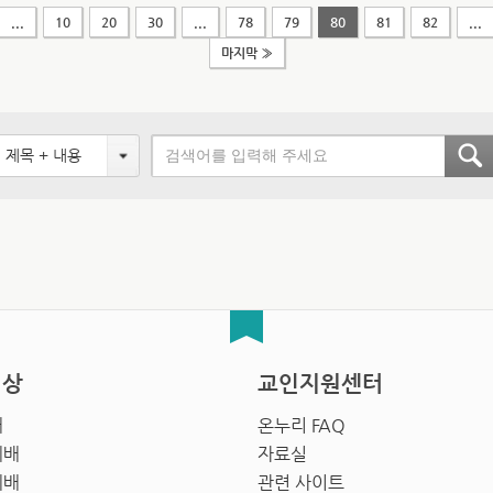
...
10
20
30
...
78
79
80
81
82
...
마지막 »
제목 + 내용
영상
교인지원센터
배
온누리 FAQ
예배
자료실
예배
관련 사이트