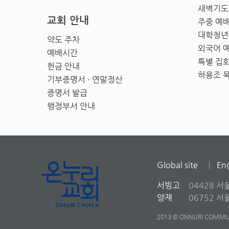
새벽기도
교회 안내
주중 예
대학청년
약도 주차
외국어 
예배시간
특별 집
헌금 안내
하용조 
기부증명서 · 연말정산
증명서 발급
행정부서 안내
Global site
Eng
서빙고
04428 서
양재
06752 
2013 © ONNURI COMMUN