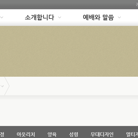
소개합니다
예배와 말씀
정
아웃리치
양육
성령
무대디자인
멀티