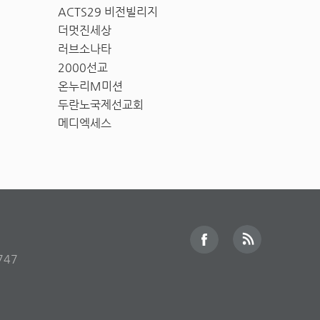
ACTS29 비전빌리지
더멋진세상
러브소나타
2000선교
온누리M미션
두란노국제선교회
메디엑세스
747