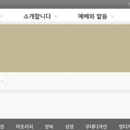
소개합니다
예배와 말씀
정
아웃리치
양육
성령
무대디자인
멀티