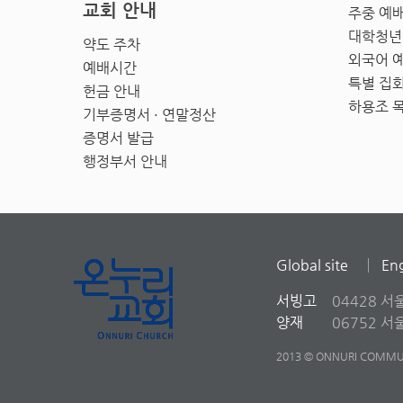
교회 안내
주중 예
대학청년
약도 주차
외국어 
예배시간
특별 집
헌금 안내
하용조 
기부증명서 · 연말정산
증명서 발급
행정부서 안내
Global site
Eng
서빙고
04428 서
양재
06752 
2013 © ONNURI COMMUN