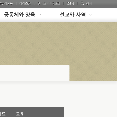
온누리신문
아이스쿨
캠퍼스 · 비전교회
CGN
검색
공동체와 양육
선교와 사역
자료
교육