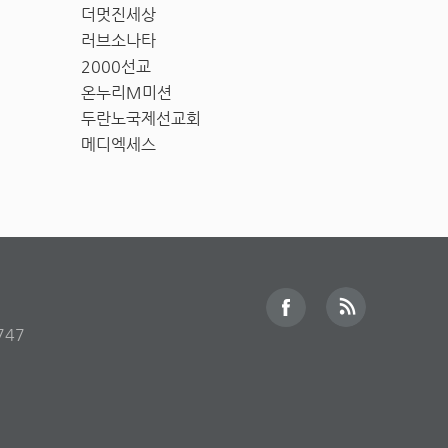
더멋진세상
러브소나타
2000선교
온누리M미션
두란노국제선교회
메디엑세스
747