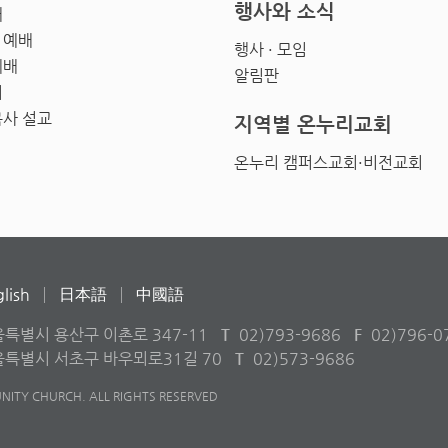
행사와 소식
배
 예배
행사 · 모임
예배
알림판
회
목사 설교
지역별 온누리교회
온누리 캠퍼스교회·비전교회
lish
日本語
中國語
울특별시 용산구 이촌로 347-11
T
02)793-9686
F
02)796-0
서울특별시 서초구 바우뫼로31길 70
T
02)573-9686
ITY CHURCH. ALL RIGHTS RESERVED