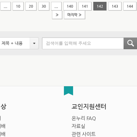
...
10
20
30
...
140
141
142
143
144
»
마지막 »
제목 + 내용
영상
교인지원센터
배
온누리 FAQ
예배
자료실
예배
관련 사이트