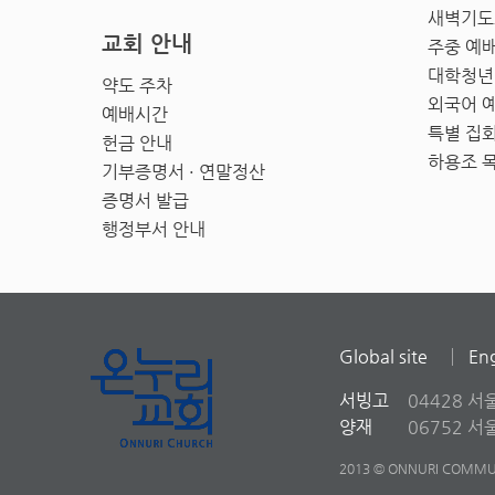
새벽기도
교회 안내
주중 예
대학청년
약도 주차
외국어 
예배시간
특별 집
헌금 안내
하용조 
기부증명서 · 연말정산
증명서 발급
행정부서 안내
Global site
Eng
서빙고
04428 서
양재
06752 
2013 © ONNURI COMMUN