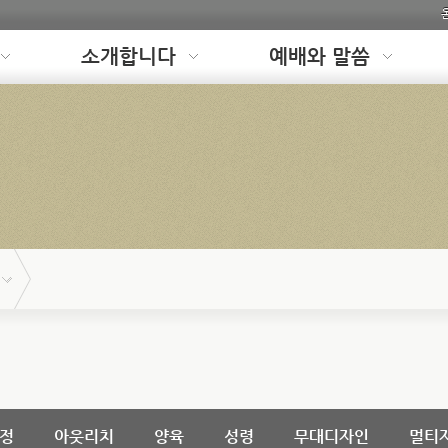
소개합니다
예배와 말씀
정
아웃리치
양육
성령
무대디자인
멀티