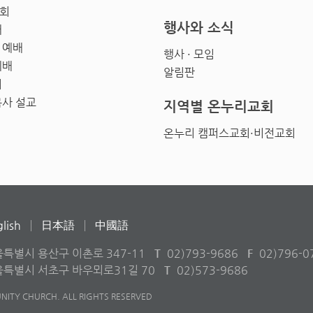
회
행사와 소식
배
 예배
행사 · 모임
예배
알림판
회
목사 설교
지역별 온누리교회
온누리 캠퍼스교회·비전교회
lish
日本語
中國語
울특별시 용산구 이촌로 347-11
T
02)793-9686
F
02)796-0
서울특별시 서초구 바우뫼로31길 70
T
02)573-9686
ITY CHURCH. ALL RIGHTS RESERVED