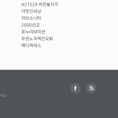
ACTS29 비전빌리지
더멋진세상
러브소나타
2000선교
온누리M미션
두란노국제선교회
메디엑세스
747