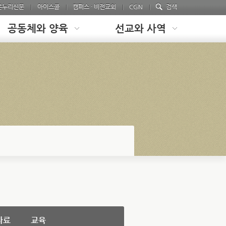
온누리신문
아이스쿨
캠퍼스 · 비전교회
CGN
검색
공동체와 양육
선교와 사역
자료
교육