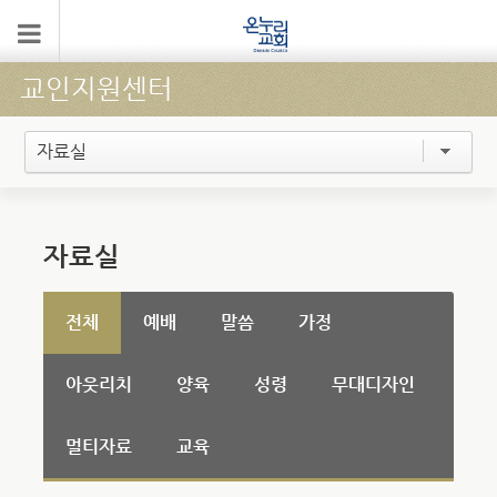
교인지원센터
자료실
자료실
전체
예배
말씀
가정
아웃리치
양육
성령
무대디자인
멀티자료
교육