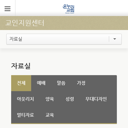
교인지원센터
자료실
자료실
전체
예배
말씀
가정
아웃리치
양육
성령
무대디자인
멀티자료
교육