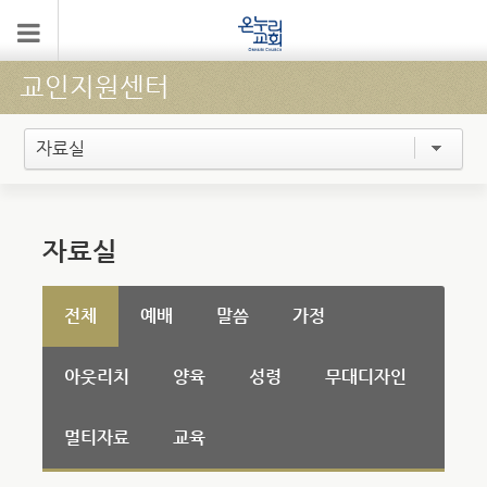
교인지원센터
자료실
자료실
전체
예배
말씀
가정
아웃리치
양육
성령
무대디자인
멀티자료
교육