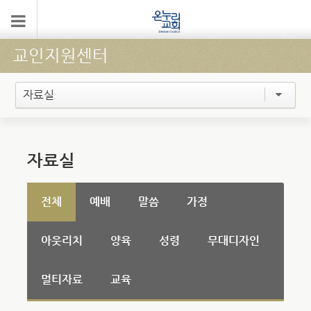
교인지원센터
자료실
자료실
전체
예배
말씀
가정
아웃리치
양육
성령
무대디자인
멀티자료
교육